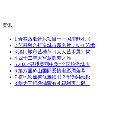
​​​​​​​
资讯
1
青春放歌音乐项目十一国庆献礼《
2
艺科融合打造城市新名片，N+T艺术
3
澳门城市艺穗节《人人艺术展》揭
4
四十二年大写意圆梦之旅
5
2025“寻找美丽中华”全国旅游城市
6
第六届庐山国际爱情电影周落幕
7
挤地铁如何优雅读书？华为MatePa
8
华为三折叠鸿蒙有礼福利再加码：