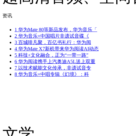
资讯
1
华为Mate 80等新品发布，华为音乐「
2
华为音乐×中国唱片非遗试音碟《
3
百城啡凡聚，百亿书礼行：华为阅
4
华为Mate X7新机带来华为阅读AI动态
5
科技+文化融合，正为“一带一路”
6
华为阅读携手上汽奥迪A5L送上双重
7
以技术赋能文化传承，非遗试音专
8
华为音乐×中唱专辑《幻境》：科
文学