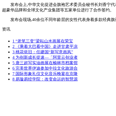
发布会上,中华文化促进会旗袍艺术委员会秘书长刘香宁代表
超豪华品牌和全球文化产业集团等五家单位进行了合作签约。
发布会现场,40余位不同年龄层的女性代表身着多款经典旗
资讯
1
“老笔三变”梁耘山水画展在荣宝
2
《乘着大巴看中国》走进甘肃平凉
3
桃花依旧：任建国“新写意画风”
4
为创新成长提速—「阿里云创业者
5
唐三超写实油画展在榆林市档案馆
6
完美世界伊迪参加中拉文化旅游合
7
国际形象礼仪文化音乐晚宴在京隆
8
易璇易经学院：改变命运的智慧源