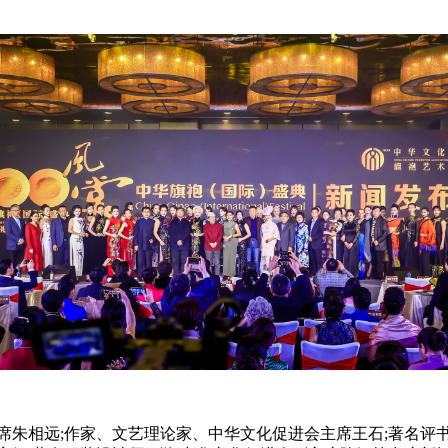
朱相远;作家、文艺理论家、中华文化促进会主席王石;著名评书