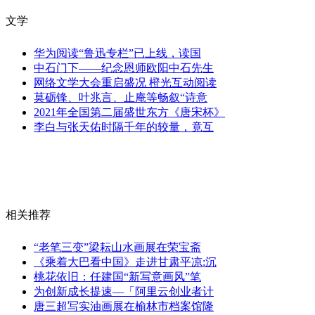
文学
华为阅读“鲁迅专栏”已上线，读国
中石门下——纪念恩师欧阳中石先生
网络文学大会重启盛况 橙光互动阅读
莫砺锋、叶兆言、止庵等畅叙“诗意
2021年全国第二届盛世东方《唐宋杯》
李白与张天佑时隔千年的较量，竟互
相关推荐
“老笔三变”梁耘山水画展在荣宝斋
《乘着大巴看中国》走进甘肃平凉:沉
桃花依旧：任建国“新写意画风”笔
为创新成长提速—「阿里云创业者计
唐三超写实油画展在榆林市档案馆隆